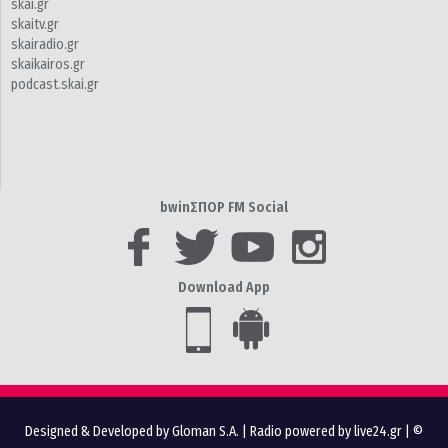
skai.gr
skaitv.gr
skairadio.gr
skaikairos.gr
podcast.skai.gr
bwinΣΠΟΡ FM Social
Download App
Designed & Developed by Gloman S.A.
|
Radio powered by live24.gr
| ©