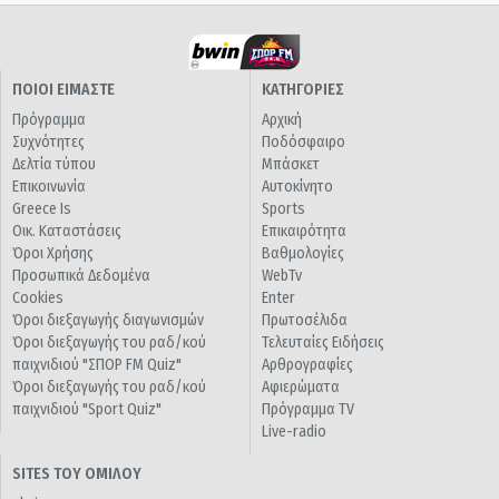
ΠΟΙΟΙ ΕΙΜΑΣΤΕ
ΚΑΤΗΓΟΡΙΕΣ
Πρόγραμμα
Αρχική
Συχνότητες
Ποδόσφαιρο
Δελτία τύπου
Μπάσκετ
Επικοινωνία
Αυτοκίνητο
Greece Is
Sports
Οικ. Καταστάσεις
Επικαιρότητα
Όροι Χρήσης
Βαθμολογίες
Προσωπικά Δεδομένα
WebTv
Cookies
Enter
Όροι διεξαγωγής διαγωνισμών
Πρωτοσέλιδα
Όροι διεξαγωγής του ραδ/κού
Τελευταίες Ειδήσεις
παιχνιδιού "ΣΠΟΡ FM Quiz"
Αρθρογραφίες
Όροι διεξαγωγής του ραδ/κού
Αφιερώματα
παιχνιδιού "Sport Quiz"
Πρόγραμμα TV
Live-radio
SITES ΤΟΥ ΟΜΙΛΟΥ