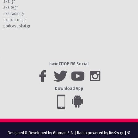
skai.gr
skaitv.gr
skairadio.gr
skaikairos.gr
podcast.skai.gr
bwinΣΠΟΡ FM Social
Download App
Designed & Developed by Gloman S.A.
|
Radio powered by live24.gr
| ©