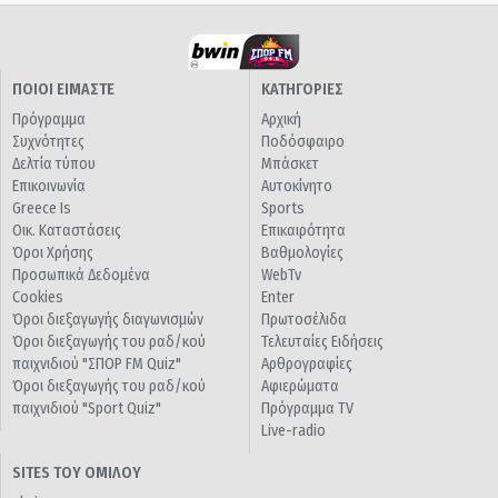
ΠΟΙΟΙ ΕΙΜΑΣΤΕ
ΚΑΤΗΓΟΡΙΕΣ
Πρόγραμμα
Αρχική
Συχνότητες
Ποδόσφαιρο
Δελτία τύπου
Μπάσκετ
Επικοινωνία
Αυτοκίνητο
Greece Is
Sports
Οικ. Καταστάσεις
Επικαιρότητα
Όροι Χρήσης
Βαθμολογίες
Προσωπικά Δεδομένα
WebTv
Cookies
Enter
Όροι διεξαγωγής διαγωνισμών
Πρωτοσέλιδα
Όροι διεξαγωγής του ραδ/κού
Τελευταίες Ειδήσεις
παιχνιδιού "ΣΠΟΡ FM Quiz"
Αρθρογραφίες
Όροι διεξαγωγής του ραδ/κού
Αφιερώματα
παιχνιδιού "Sport Quiz"
Πρόγραμμα TV
Live-radio
SITES ΤΟΥ ΟΜΙΛΟΥ