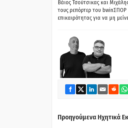
Βάιος Τσούτσικας και Μιχάλης
τους ρεπόρτερ του bwinΣΠΟΡ 
επικαιρότητας για να μη μείν
Προηγούμενα Ηχητικά Ε