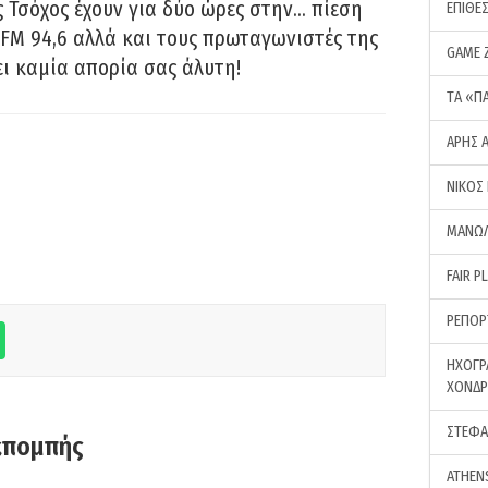
 Τσόχος έχουν για δύο ώρες στην… πίεση
ΕΠΙΘΕ
FM 94,6 αλλά και τους πρωταγωνιστές της
GAME 
ει καμία απορία σας άλυτη!
ΤA «Π
ΑΡΗΣ 
ΝΙΚΟΣ
ΜΑΝΩΛ
FAIR P
ΡΕΠΟΡ
ΗΧΟΓΡ
ΧΟΝΔ
ΣΤΕΦΑ
κπομπής
ATHEN