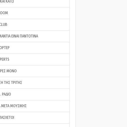
ΚΑΙ ΚΑΤΩ
ROOM
 CLUB
ΜΑΝΤΙΑ ΕΙΝΑΙ ΠΑΝΤΟΤΙΝΑ
ΠΟΡΤΕΡ
XPERTS
ΕΡΕΣ ΜΟΝΟ
ΣΗ ΤΗΣ ΤΡΙΤΗΣ
… ΡΑΔΙΟ
 ΜΕΤΑ ΜΟΥΣΙΚΗΣ
ΠΑΣΧΕΤΟΙ