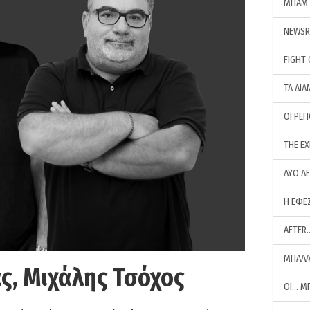
ΜΠΑΜ 
NEWS
FIGHT
ΤΑ ΔΙΑ
ΟΙ ΡΕ
THE E
ΔΥΟ Λ
Η ΕΦΕ
AFTER
ΜΠΑΛΑ
ς, Μιχάλης Τσόχος
ΟΙ… Μ