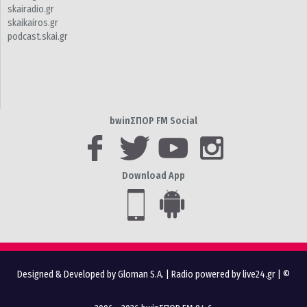
skairadio.gr
skaikairos.gr
podcast.skai.gr
bwinΣΠΟΡ FM Social
Download App
Designed & Developed by Gloman S.A.
|
Radio powered by live24.gr
| ©