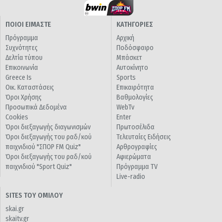
ΠΟΙΟΙ ΕΙΜΑΣΤΕ
ΚΑΤΗΓΟΡΙΕΣ
Πρόγραμμα
Αρχική
Συχνότητες
Ποδόσφαιρο
Δελτία τύπου
Μπάσκετ
Επικοινωνία
Αυτοκίνητο
Greece Is
Sports
Οικ. Καταστάσεις
Επικαιρότητα
Όροι Χρήσης
Βαθμολογίες
Προσωπικά Δεδομένα
WebTv
Cookies
Enter
Όροι διεξαγωγής διαγωνισμών
Πρωτοσέλιδα
Όροι διεξαγωγής του ραδ/κού
Τελευταίες Ειδήσεις
παιχνιδιού "ΣΠΟΡ FM Quiz"
Αρθρογραφίες
Όροι διεξαγωγής του ραδ/κού
Αφιερώματα
παιχνιδιού "Sport Quiz"
Πρόγραμμα TV
Live-radio
SITES ΤΟΥ ΟΜΙΛΟΥ
skai.gr
skaitv.gr