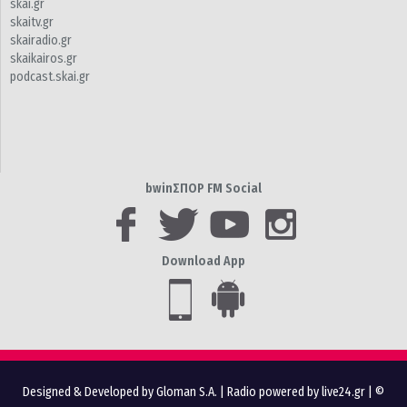
skai.gr
skaitv.gr
skairadio.gr
skaikairos.gr
podcast.skai.gr
bwinΣΠΟΡ FM Social
Download App
Designed & Developed by Gloman S.A.
|
Radio powered by live24.gr
| ©