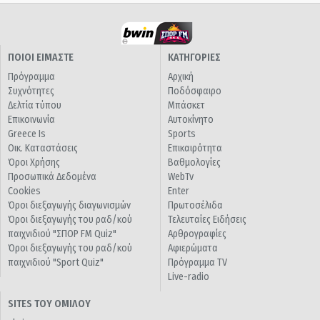
ΠΟΙΟΙ ΕΙΜΑΣΤΕ
ΚΑΤΗΓΟΡΙΕΣ
Πρόγραμμα
Αρχική
Συχνότητες
Ποδόσφαιρο
Δελτία τύπου
Μπάσκετ
Επικοινωνία
Αυτοκίνητο
Greece Is
Sports
Οικ. Καταστάσεις
Επικαιρότητα
Όροι Χρήσης
Βαθμολογίες
Προσωπικά Δεδομένα
WebTv
Cookies
Enter
Όροι διεξαγωγής διαγωνισμών
Πρωτοσέλιδα
Όροι διεξαγωγής του ραδ/κού
Τελευταίες Ειδήσεις
παιχνιδιού "ΣΠΟΡ FM Quiz"
Αρθρογραφίες
Όροι διεξαγωγής του ραδ/κού
Αφιερώματα
παιχνιδιού "Sport Quiz"
Πρόγραμμα TV
Live-radio
SITES ΤΟΥ ΟΜΙΛΟΥ