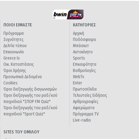
ΠΟΙΟΙ ΕΙΜΑΣΤΕ
ΚΑΤΗΓΟΡΙΕΣ
Πρόγραμμα
Αρχική
Συχνότητες
Ποδόσφαιρο
Δελτία τύπου
Μπάσκετ
Επικοινωνία
Αυτοκίνητο
Greece Is
Sports
Οικ. Καταστάσεις
Επικαιρότητα
Όροι Χρήσης
Βαθμολογίες
Προσωπικά Δεδομένα
WebTv
Cookies
Enter
Όροι διεξαγωγής διαγωνισμών
Πρωτοσέλιδα
Όροι διεξαγωγής του ραδ/κού
Τελευταίες Ειδήσεις
παιχνιδιού "ΣΠΟΡ FM Quiz"
Αρθρογραφίες
Όροι διεξαγωγής του ραδ/κού
Αφιερώματα
παιχνιδιού "Sport Quiz"
Πρόγραμμα TV
Live-radio
SITES ΤΟΥ ΟΜΙΛΟΥ