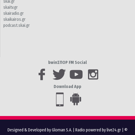
skai.gr
skaitv.gr
skairadio.gr
skaikairos.gr
podcast.skai.gr
bwinΣΠΟΡ FM Social
Download App
Designed & Developed by Gloman S.A.
|
Radio powered by live24.gr
| ©