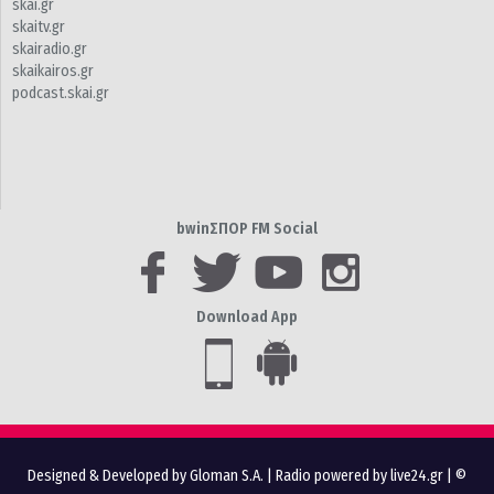
skai.gr
skaitv.gr
skairadio.gr
skaikairos.gr
podcast.skai.gr
bwinΣΠΟΡ FM Social
Download App
Designed & Developed by Gloman S.A.
|
Radio powered by live24.gr
| ©