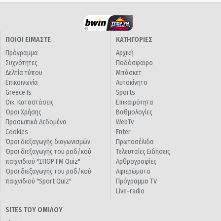
ΠΟΙΟΙ ΕΙΜΑΣΤΕ
ΚΑΤΗΓΟΡΙΕΣ
Πρόγραμμα
Αρχική
Συχνότητες
Ποδόσφαιρο
Δελτία τύπου
Μπάσκετ
Επικοινωνία
Αυτοκίνητο
Greece Is
Sports
Οικ. Καταστάσεις
Επικαιρότητα
Όροι Χρήσης
Βαθμολογίες
Προσωπικά Δεδομένα
WebTv
Cookies
Enter
Όροι διεξαγωγής διαγωνισμών
Πρωτοσέλιδα
Όροι διεξαγωγής του ραδ/κού
Τελευταίες Ειδήσεις
παιχνιδιού "ΣΠΟΡ FM Quiz"
Αρθρογραφίες
Όροι διεξαγωγής του ραδ/κού
Αφιερώματα
παιχνιδιού "Sport Quiz"
Πρόγραμμα TV
Live-radio
SITES ΤΟΥ ΟΜΙΛΟΥ