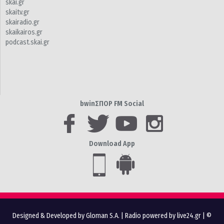
skai.gr
skaitv.gr
skairadio.gr
skaikairos.gr
podcast.skai.gr
bwinΣΠΟΡ FM Social
Download App
Designed & Developed by Gloman S.A.
|
Radio powered by live24.gr
| ©