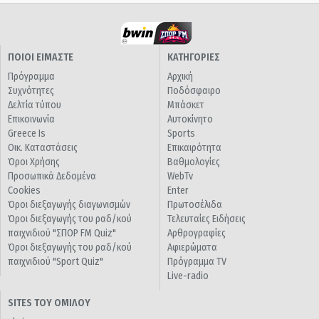
ΠΟΙΟΙ ΕΙΜΑΣΤΕ
ΚΑΤΗΓΟΡΙΕΣ
Πρόγραμμα
Αρχική
Συχνότητες
Ποδόσφαιρο
Δελτία τύπου
Μπάσκετ
Επικοινωνία
Αυτοκίνητο
Greece Is
Sports
Οικ. Καταστάσεις
Επικαιρότητα
Όροι Χρήσης
Βαθμολογίες
Προσωπικά Δεδομένα
WebTv
Cookies
Enter
Όροι διεξαγωγής διαγωνισμών
Πρωτοσέλιδα
Όροι διεξαγωγής του ραδ/κού
Τελευταίες Ειδήσεις
παιχνιδιού "ΣΠΟΡ FM Quiz"
Αρθρογραφίες
Όροι διεξαγωγής του ραδ/κού
Αφιερώματα
παιχνιδιού "Sport Quiz"
Πρόγραμμα TV
Live-radio
SITES ΤΟΥ ΟΜΙΛΟΥ