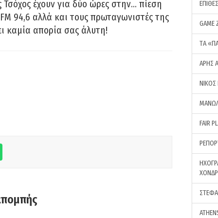
 Τσόχος έχουν για δύο ώρες στην… πίεση
ΕΠΙΘΕ
FM 94,6 αλλά και τους πρωταγωνιστές της
GAME 
ει καμία απορία σας άλυτη!
ΤA «Π
ΑΡΗΣ 
ΝΙΚΟΣ
ΜΑΝΩΛ
FAIR P
ΡΕΠΟΡ
ΗΧΟΓΡ
ΧΟΝΔ
ΣΤΕΦΑ
κπομπής
ATHEN