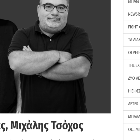
ΜΠΑΜ 
NEWS
FIGHT
ΤΑ ΔΙΑ
ΟΙ ΡΕ
THE E
ΔΥΟ Λ
Η ΕΦΕ
AFTER
ΜΠΑΛΑ
ς, Μιχάλης Τσόχος
ΟΙ… Μ