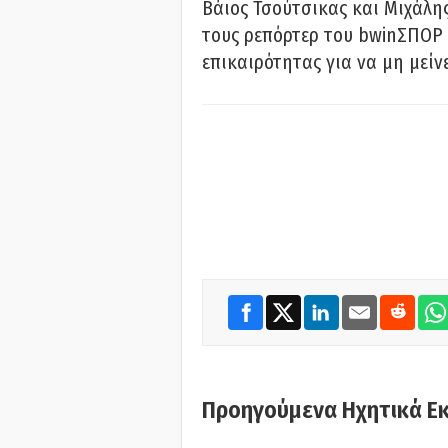
Βάιος Τσούτσικας και Μιχάλης
τους ρεπόρτερ του bwinΣΠΟΡ 
επικαιρότητας για να μη μείν
Προηγούμενα Ηχητικά Ε