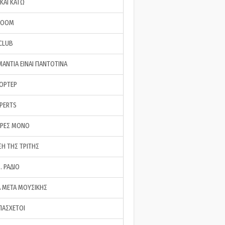
ΚΑΙ ΚΑΤΩ
ROOM
 CLUB
ΜΑΝΤΙΑ ΕΙΝΑΙ ΠΑΝΤΟΤΙΝΑ
ΠΟΡΤΕΡ
XPERTS
ΕΡΕΣ ΜΟΝΟ
ΣΗ ΤΗΣ ΤΡΙΤΗΣ
… ΡΑΔΙΟ
 ΜΕΤΑ ΜΟΥΣΙΚΗΣ
ΠΑΣΧΕΤΟΙ