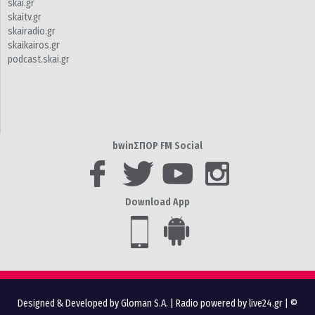
skai.gr
skaitv.gr
skairadio.gr
skaikairos.gr
podcast.skai.gr
bwinΣΠΟΡ FM Social
Download App
Designed & Developed by Gloman S.A.
|
Radio powered by live24.gr
| ©