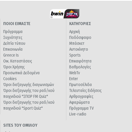
ΠΟΙΟΙ ΕΙΜΑΣΤΕ
ΚΑΤΗΓΟΡΙΕΣ
Πρόγραμμα
Αρχική
Συχνότητες
Ποδόσφαιρο
Δελτία τύπου
Μπάσκετ
Επικοινωνία
Αυτοκίνητο
Greece Is
Sports
Οικ. Καταστάσεις
Επικαιρότητα
Όροι Χρήσης
Βαθμολογίες
Προσωπικά Δεδομένα
WebTv
Cookies
Enter
Όροι διεξαγωγής διαγωνισμών
Πρωτοσέλιδα
Όροι διεξαγωγής του ραδ/κού
Τελευταίες Ειδήσεις
παιχνιδιού "ΣΠΟΡ FM Quiz"
Αρθρογραφίες
Όροι διεξαγωγής του ραδ/κού
Αφιερώματα
παιχνιδιού "Sport Quiz"
Πρόγραμμα TV
Live-radio
SITES ΤΟΥ ΟΜΙΛΟΥ