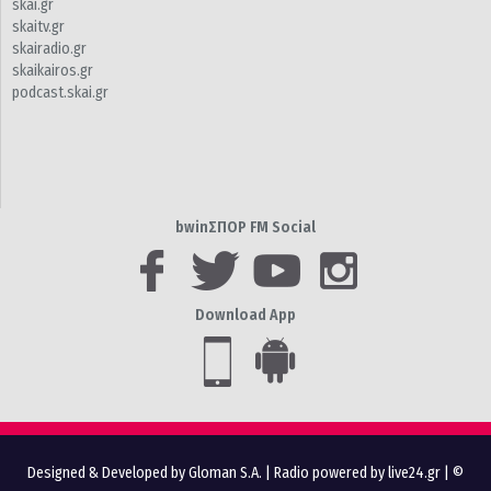
skai.gr
skaitv.gr
skairadio.gr
skaikairos.gr
podcast.skai.gr
bwinΣΠΟΡ FM Social
Download App
Designed & Developed by Gloman S.A.
|
Radio powered by live24.gr
| ©