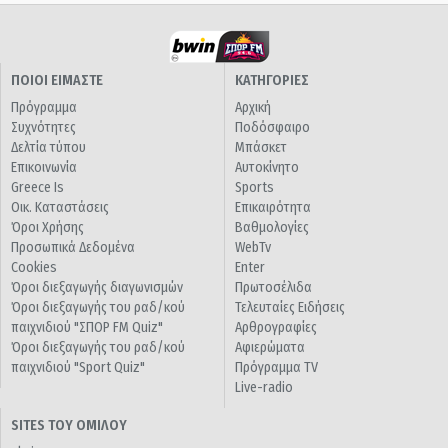
ΠΟΙΟΙ ΕΙΜΑΣΤΕ
ΚΑΤΗΓΟΡΙΕΣ
Πρόγραμμα
Αρχική
Συχνότητες
Ποδόσφαιρο
Δελτία τύπου
Μπάσκετ
Επικοινωνία
Αυτοκίνητο
Greece Is
Sports
Οικ. Καταστάσεις
Επικαιρότητα
Όροι Χρήσης
Βαθμολογίες
Προσωπικά Δεδομένα
WebTv
Cookies
Enter
Όροι διεξαγωγής διαγωνισμών
Πρωτοσέλιδα
Όροι διεξαγωγής του ραδ/κού
Τελευταίες Ειδήσεις
παιχνιδιού "ΣΠΟΡ FM Quiz"
Αρθρογραφίες
Όροι διεξαγωγής του ραδ/κού
Αφιερώματα
παιχνιδιού "Sport Quiz"
Πρόγραμμα TV
Live-radio
SITES ΤΟΥ ΟΜΙΛΟΥ