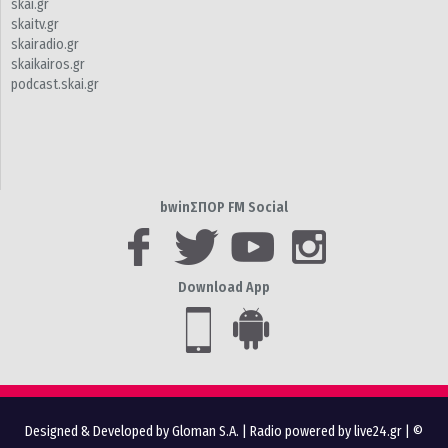
skai.gr
skaitv.gr
skairadio.gr
skaikairos.gr
podcast.skai.gr
bwinΣΠΟΡ FM Social
Download App
Designed & Developed by Gloman S.A.
|
Radio powered by live24.gr
| ©