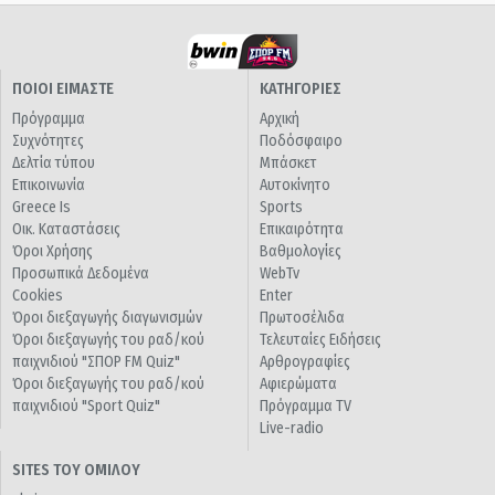
ΠΟΙΟΙ ΕΙΜΑΣΤΕ
ΚΑΤΗΓΟΡΙΕΣ
Πρόγραμμα
Αρχική
Συχνότητες
Ποδόσφαιρο
Δελτία τύπου
Μπάσκετ
Επικοινωνία
Αυτοκίνητο
Greece Is
Sports
Οικ. Καταστάσεις
Επικαιρότητα
Όροι Χρήσης
Βαθμολογίες
Προσωπικά Δεδομένα
WebTv
Cookies
Enter
Όροι διεξαγωγής διαγωνισμών
Πρωτοσέλιδα
Όροι διεξαγωγής του ραδ/κού
Τελευταίες Ειδήσεις
παιχνιδιού "ΣΠΟΡ FM Quiz"
Αρθρογραφίες
Όροι διεξαγωγής του ραδ/κού
Αφιερώματα
παιχνιδιού "Sport Quiz"
Πρόγραμμα TV
Live-radio
SITES ΤΟΥ ΟΜΙΛΟΥ