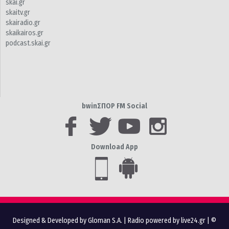
skai.gr
skaitv.gr
skairadio.gr
skaikairos.gr
podcast.skai.gr
bwinΣΠΟΡ FM Social
Download App
Designed & Developed by Gloman S.A.
|
Radio powered by live24.gr
| ©