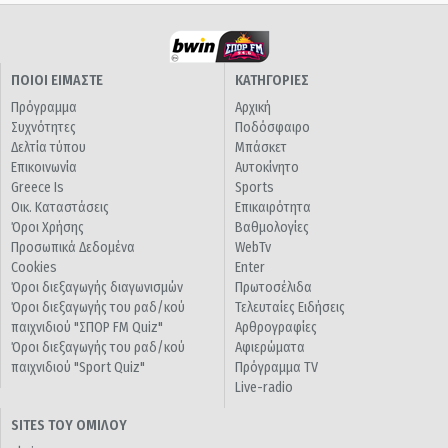
ΠΟΙΟΙ ΕΙΜΑΣΤΕ
ΚΑΤΗΓΟΡΙΕΣ
Πρόγραμμα
Αρχική
Συχνότητες
Ποδόσφαιρο
Δελτία τύπου
Μπάσκετ
Επικοινωνία
Αυτοκίνητο
Greece Is
Sports
Οικ. Καταστάσεις
Επικαιρότητα
Όροι Χρήσης
Βαθμολογίες
Προσωπικά Δεδομένα
WebTv
Cookies
Enter
Όροι διεξαγωγής διαγωνισμών
Πρωτοσέλιδα
Όροι διεξαγωγής του ραδ/κού
Τελευταίες Ειδήσεις
παιχνιδιού "ΣΠΟΡ FM Quiz"
Αρθρογραφίες
Όροι διεξαγωγής του ραδ/κού
Αφιερώματα
παιχνιδιού "Sport Quiz"
Πρόγραμμα TV
Live-radio
SITES ΤΟΥ ΟΜΙΛΟΥ