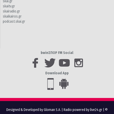
skai.gr
skaitv.gr
skairadio.gr
skaikairos.gr
podcast.skai.gr
bwinΣΠΟΡ FM Social
Download App
Designed & Developed by Gloman S.A.
|
Radio powered by live24.gr
| ©