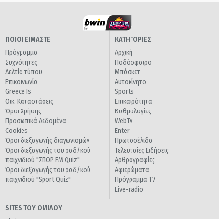
ΠΟΙΟΙ ΕΙΜΑΣΤΕ
ΚΑΤΗΓΟΡΙΕΣ
Πρόγραμμα
Αρχική
Συχνότητες
Ποδόσφαιρο
Δελτία τύπου
Μπάσκετ
Επικοινωνία
Αυτοκίνητο
Greece Is
Sports
Οικ. Καταστάσεις
Επικαιρότητα
Όροι Χρήσης
Βαθμολογίες
Προσωπικά Δεδομένα
WebTv
Cookies
Enter
Όροι διεξαγωγής διαγωνισμών
Πρωτοσέλιδα
Όροι διεξαγωγής του ραδ/κού
Τελευταίες Ειδήσεις
παιχνιδιού "ΣΠΟΡ FM Quiz"
Αρθρογραφίες
Όροι διεξαγωγής του ραδ/κού
Αφιερώματα
παιχνιδιού "Sport Quiz"
Πρόγραμμα TV
Live-radio
SITES ΤΟΥ ΟΜΙΛΟΥ