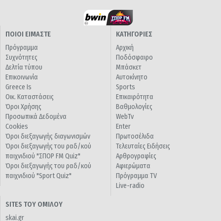
ΠΟΙΟΙ ΕΙΜΑΣΤΕ
ΚΑΤΗΓΟΡΙΕΣ
Πρόγραμμα
Αρχική
Συχνότητες
Ποδόσφαιρο
Δελτία τύπου
Μπάσκετ
Επικοινωνία
Αυτοκίνητο
Greece Is
Sports
Οικ. Καταστάσεις
Επικαιρότητα
Όροι Χρήσης
Βαθμολογίες
Προσωπικά Δεδομένα
WebTv
Cookies
Enter
Όροι διεξαγωγής διαγωνισμών
Πρωτοσέλιδα
Όροι διεξαγωγής του ραδ/κού
Τελευταίες Ειδήσεις
παιχνιδιού "ΣΠΟΡ FM Quiz"
Αρθρογραφίες
Όροι διεξαγωγής του ραδ/κού
Αφιερώματα
παιχνιδιού "Sport Quiz"
Πρόγραμμα TV
Live-radio
SITES ΤΟΥ ΟΜΙΛΟΥ
skai.gr