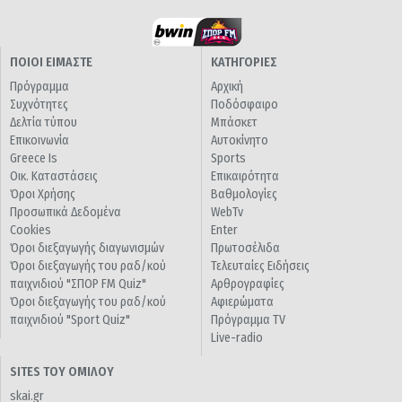
ΠΟΙΟΙ ΕΙΜΑΣΤΕ
ΚΑΤΗΓΟΡΙΕΣ
Πρόγραμμα
Αρχική
Συχνότητες
Ποδόσφαιρο
Δελτία τύπου
Μπάσκετ
Επικοινωνία
Αυτοκίνητο
Greece Is
Sports
Οικ. Καταστάσεις
Επικαιρότητα
Όροι Χρήσης
Βαθμολογίες
Προσωπικά Δεδομένα
WebTv
Cookies
Enter
Όροι διεξαγωγής διαγωνισμών
Πρωτοσέλιδα
Όροι διεξαγωγής του ραδ/κού
Τελευταίες Ειδήσεις
παιχνιδιού "ΣΠΟΡ FM Quiz"
Αρθρογραφίες
Όροι διεξαγωγής του ραδ/κού
Αφιερώματα
παιχνιδιού "Sport Quiz"
Πρόγραμμα TV
Live-radio
SITES ΤΟΥ ΟΜΙΛΟΥ
skai.gr