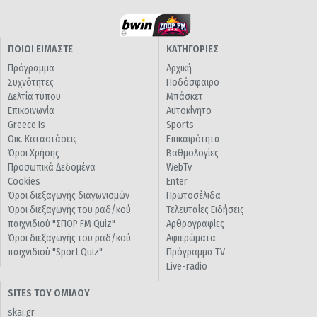
ΠΟΙΟΙ ΕΙΜΑΣΤΕ
ΚΑΤΗΓΟΡΙΕΣ
Πρόγραμμα
Αρχική
Συχνότητες
Ποδόσφαιρο
Δελτία τύπου
Μπάσκετ
Επικοινωνία
Αυτοκίνητο
Greece Is
Sports
Οικ. Καταστάσεις
Επικαιρότητα
Όροι Χρήσης
Βαθμολογίες
Προσωπικά Δεδομένα
WebTv
Cookies
Enter
Όροι διεξαγωγής διαγωνισμών
Πρωτοσέλιδα
Όροι διεξαγωγής του ραδ/κού
Τελευταίες Ειδήσεις
παιχνιδιού "ΣΠΟΡ FM Quiz"
Αρθρογραφίες
Όροι διεξαγωγής του ραδ/κού
Αφιερώματα
παιχνιδιού "Sport Quiz"
Πρόγραμμα TV
Live-radio
SITES ΤΟΥ ΟΜΙΛΟΥ
skai.gr