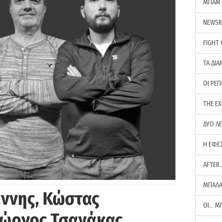
ΜΠΑΜ 
NEWS
FIGHT
ΤΑ ΔΙΑ
ΟΙ ΡΕ
THE E
ΔΥΟ Λ
Η ΕΦΕ
AFTER
ΜΠΑΛΑ
άννης, Κώστας
ΟΙ… Μ
Γιώργος Τσανάκας