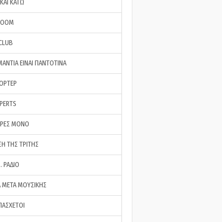
ΚΑΙ ΚΑΤΩ
ROOM
 CLUB
ΜΑΝΤΙΑ ΕΙΝΑΙ ΠΑΝΤΟΤΙΝΑ
ΠΟΡΤΕΡ
XPERTS
ΕΡΕΣ ΜΟΝΟ
ΣΗ ΤΗΣ ΤΡΙΤΗΣ
… ΡΑΔΙΟ
 ΜΕΤΑ ΜΟΥΣΙΚΗΣ
ΠΑΣΧΕΤΟΙ