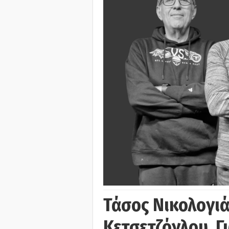
Τάσος Νικολογι
Κετσετζόγλου, 