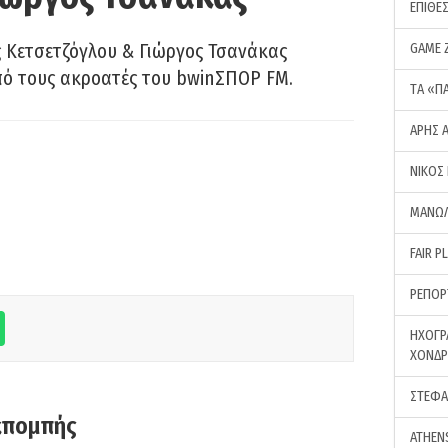
ΕΠΙΘΕ
 Κετσετζόγλου & Γιώργος Τσανάκας
GAME 
πό τους ακροατές του bwinΣΠΟΡ FM.
ΤA «Π
ΑΡΗΣ 
ΝΙΚΟΣ
ΜΑΝΩΛ
FAIR P
ΡΕΠΟΡ
ΗΧΟΓΡ
ΧΟΝΔ
ΣΤΕΦΑ
κπομπής
ATHEN