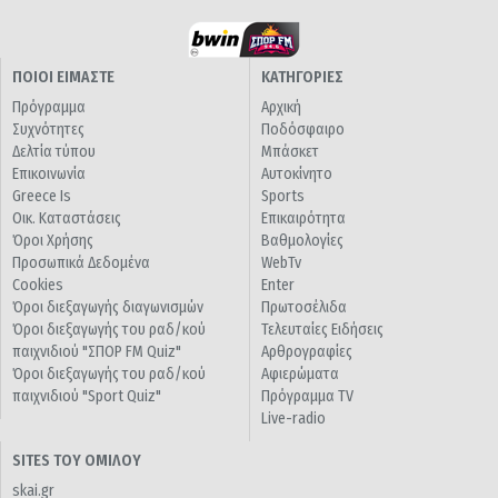
ΠΟΙΟΙ ΕΙΜΑΣΤΕ
ΚΑΤΗΓΟΡΙΕΣ
Πρόγραμμα
Αρχική
Συχνότητες
Ποδόσφαιρο
Δελτία τύπου
Μπάσκετ
Επικοινωνία
Αυτοκίνητο
Greece Is
Sports
Οικ. Καταστάσεις
Επικαιρότητα
Όροι Χρήσης
Βαθμολογίες
Προσωπικά Δεδομένα
WebTv
Cookies
Enter
Όροι διεξαγωγής διαγωνισμών
Πρωτοσέλιδα
Όροι διεξαγωγής του ραδ/κού
Τελευταίες Ειδήσεις
παιχνιδιού "ΣΠΟΡ FM Quiz"
Αρθρογραφίες
Όροι διεξαγωγής του ραδ/κού
Αφιερώματα
παιχνιδιού "Sport Quiz"
Πρόγραμμα TV
Live-radio
SITES ΤΟΥ ΟΜΙΛΟΥ
skai.gr