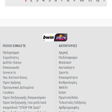
1
2
3
4
5
6
7
8
9
10
11
12
ΠΟΙΟΙ ΕΙΜΑΣΤΕ
ΚΑΤΗΓΟΡΙΕΣ
Πρόγραμμα
Αρχική
Συχνότητες
Ποδόσφαιρο
Δελτία τύπου
Μπάσκετ
Επικοινωνία
Αυτοκίνητο
Greece Is
Sports
Οικ. Καταστάσεις
Επικαιρότητα
Όροι Χρήσης
Βαθμολογίες
Προσωπικά Δεδομένα
WebTv
Cookies
Enter
Όροι διεξαγωγής διαγωνισμών
Πρωτοσέλιδα
Όροι διεξαγωγής του ραδ/κού
Τελευταίες Ειδήσεις
παιχνιδιού "ΣΠΟΡ FM Quiz"
Αρθρογραφίες