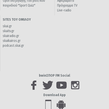
Όροι διεξαγωγής του ραδ/κού
Αφιερώματα
παιχνιδιού "Sport Quiz"
Πρόγραμμα TV
Live-radio
SITES ΤΟΥ ΟΜΙΛΟΥ
skai.gr
skaitv.gr
skairadio.gr
skaikairos.gr
podcast.skai.gr
bwinΣΠΟΡ FM Social
Download App