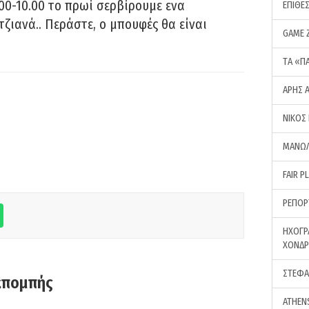
00-10.00 το πρωί σερβίρουμε ενα
ΕΠΙΘΕ
τζιανά.. Περάστε, ο μπουφές θα είναι
GAME 
ΤA «Π
ΑΡΗΣ 
ΝΙΚΟΣ
ΜΑΝΩΛ
FAIR P
ΡΕΠΟΡ
ΗΧΟΓΡ
ΧΟΝΔ
ΣΤΕΦΑ
κπομπής
ATHEN