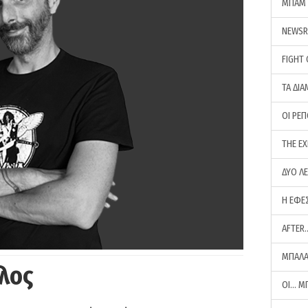
ΜΠΑΜ 
NEWS
FIGHT
ΤΑ ΔΙΑ
ΟΙ ΡΕ
THE E
ΔΥΟ Λ
Η ΕΦΕ
AFTER
ΜΠΑΛΑ
λος
ΟΙ… Μ