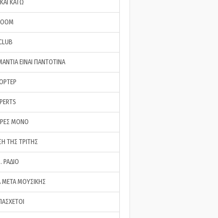
ΚΑΙ ΚΑΤΩ
ROOM
 CLUB
ΜΑΝΤΙΑ ΕΙΝΑΙ ΠΑΝΤΟΤΙΝΑ
ΠΟΡΤΕΡ
XPERTS
ΕΡΕΣ ΜΟΝΟ
ΣΗ ΤΗΣ ΤΡΙΤΗΣ
… ΡΑΔΙΟ
 ΜΕΤΑ ΜΟΥΣΙΚΗΣ
ΠΑΣΧΕΤΟΙ