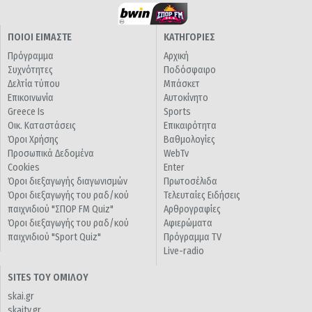
ΠΟΙΟΙ ΕΙΜΑΣΤΕ
ΚΑΤΗΓΟΡΙΕΣ
Πρόγραμμα
Αρχική
Συχνότητες
Ποδόσφαιρο
Δελτία τύπου
Μπάσκετ
Επικοινωνία
Αυτοκίνητο
Greece Is
Sports
Οικ. Καταστάσεις
Επικαιρότητα
Όροι Χρήσης
Βαθμολογίες
Προσωπικά Δεδομένα
WebTv
Cookies
Enter
Όροι διεξαγωγής διαγωνισμών
Πρωτοσέλιδα
Όροι διεξαγωγής του ραδ/κού
Τελευταίες Ειδήσεις
παιχνιδιού "ΣΠΟΡ FM Quiz"
Αρθρογραφίες
Όροι διεξαγωγής του ραδ/κού
Αφιερώματα
παιχνιδιού "Sport Quiz"
Πρόγραμμα TV
Live-radio
SITES ΤΟΥ ΟΜΙΛΟΥ
skai.gr
skaitv.gr