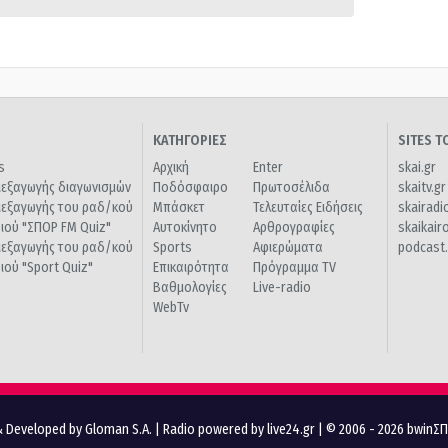
ΚΑΤΗΓΟΡΙΕΣ
SITES 
s
Αρχική
Enter
skai.gr
ιεξαγωγής διαγωνισμών
Ποδόσφαιρο
Πρωτοσέλιδα
skaitv.gr
ιεξαγωγής του ραδ/κού
Μπάσκετ
Τελευταίες Ειδήσεις
skairadi
διού "ΣΠΟΡ FM Quiz"
Αυτοκίνητο
Αρθρογραφίες
skaikair
ιεξαγωγής του ραδ/κού
Sports
Αφιερώματα
podcast.
διού "Sport Quiz"
Επικαιρότητα
Πρόγραμμα TV
Βαθμολογίες
Live-radio
WebTv
 Developed by Gloman S.A.
|
Radio powered by live24.gr
| © 2006 - 2026 bwinΣ