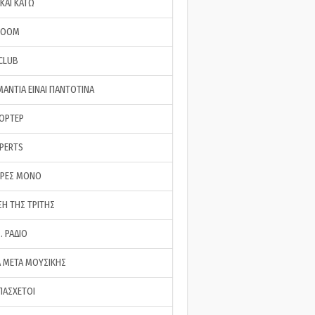
ΚΑΙ ΚΑΤΩ
ROOM
 CLUB
ΜΑΝΤΙΑ ΕΙΝΑΙ ΠΑΝΤΟΤΙΝΑ
ΠΟΡΤΕΡ
XPERTS
ΕΡΕΣ ΜΟΝΟ
ΣΗ ΤΗΣ ΤΡΙΤΗΣ
… ΡΑΔΙΟ
 ΜΕΤΑ ΜΟΥΣΙΚΗΣ
ΠΑΣΧΕΤΟΙ