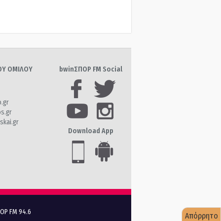
ΤΟΥ ΟΜΙΛΟΥ
bwinΣΠΟΡ FM Social
o.gr
os.gr
skai.gr
Download App
ΠΟΡ FM 94.6
Απόρρητο