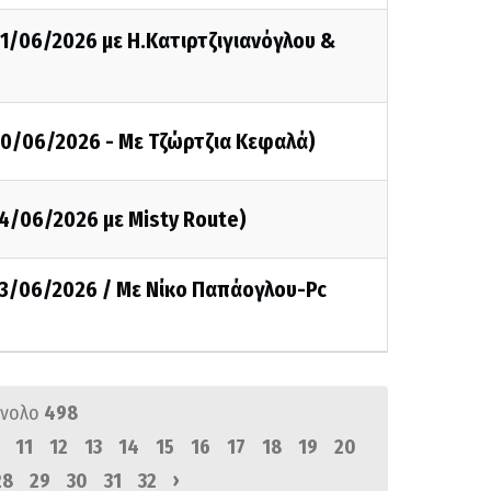
21/06/2026 με Η.Κατιρτζιγιανόγλου &
20/06/2026 - Με Τζώρτζια Κεφαλά)
14/06/2026 με Misty Route)
13/06/2026 / Με Νίκο Παπάογλου-Pc
ύνολο
498
11
12
13
14
15
16
17
18
19
20
›
28
29
30
31
32