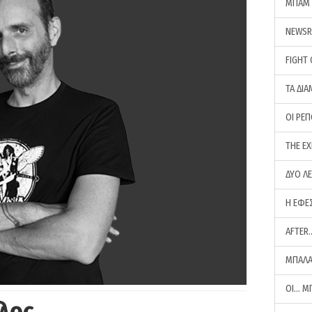
ΜΠΑΜ 
NEWS
FIGHT
ΤΑ ΔΙΑ
ΟΙ ΡΕ
THE E
ΔΥΟ Λ
Η ΕΦΕ
AFTER
ΜΠΑΛΑ
ΟΙ… Μ
λος