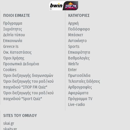
ΠΟΙΟΙ ΕΙΜΑΣΤΕ
ΚΑΤΗΓΟΡΙΕΣ
Πρόγραμμα
Αρχική
Συχνότητες
Ποδόσφαιρο
Δελτία τύπου
Μπάσκετ
Επικοινωνία
Αυτοκίνητο
Greece Is
Sports
Οικ. Καταστάσεις
Επικαιρότητα
Όροι Χρήσης
Βαθμολογίες
Προσωπικά Δεδομένα
WebTv
Cookies
Enter
Όροι διεξαγωγής διαγωνισμών
Πρωτοσέλιδα
Όροι διεξαγωγής του ραδ/κού
Τελευταίες Ειδήσεις
παιχνιδιού "ΣΠΟΡ FM Quiz"
Αρθρογραφίες
Όροι διεξαγωγής του ραδ/κού
Αφιερώματα
παιχνιδιού "Sport Quiz"
Πρόγραμμα TV
Live-radio
SITES ΤΟΥ ΟΜΙΛΟΥ
skai.gr
skaitv.gr