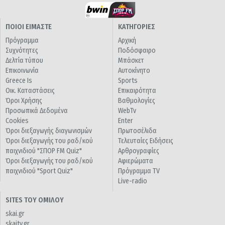
ΠΟΙΟΙ ΕΙΜΑΣΤΕ
ΚΑΤΗΓΟΡΙΕΣ
Πρόγραμμα
Αρχική
Συχνότητες
Ποδόσφαιρο
Δελτία τύπου
Μπάσκετ
Επικοινωνία
Αυτοκίνητο
Greece Is
Sports
Οικ. Καταστάσεις
Επικαιρότητα
Όροι Χρήσης
Βαθμολογίες
Προσωπικά Δεδομένα
WebTv
Cookies
Enter
Όροι διεξαγωγής διαγωνισμών
Πρωτοσέλιδα
Όροι διεξαγωγής του ραδ/κού
Τελευταίες Ειδήσεις
παιχνιδιού "ΣΠΟΡ FM Quiz"
Αρθρογραφίες
Όροι διεξαγωγής του ραδ/κού
Αφιερώματα
παιχνιδιού "Sport Quiz"
Πρόγραμμα TV
Live-radio
SITES ΤΟΥ ΟΜΙΛΟΥ
skai.gr
skaitv.gr