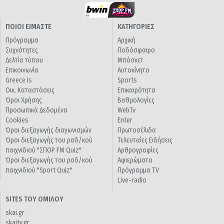
ΠΟΙΟΙ ΕΙΜΑΣΤΕ
ΚΑΤΗΓΟΡΙΕΣ
Πρόγραμμα
Αρχική
Συχνότητες
Ποδόσφαιρο
Δελτία τύπου
Μπάσκετ
Επικοινωνία
Αυτοκίνητο
Greece Is
Sports
Οικ. Καταστάσεις
Επικαιρότητα
Όροι Χρήσης
Βαθμολογίες
Προσωπικά Δεδομένα
WebTv
Cookies
Enter
Όροι διεξαγωγής διαγωνισμών
Πρωτοσέλιδα
Όροι διεξαγωγής του ραδ/κού
Τελευταίες Ειδήσεις
παιχνιδιού "ΣΠΟΡ FM Quiz"
Αρθρογραφίες
Όροι διεξαγωγής του ραδ/κού
Αφιερώματα
παιχνιδιού "Sport Quiz"
Πρόγραμμα TV
Live-radio
SITES ΤΟΥ ΟΜΙΛΟΥ
skai.gr
skaitv.gr