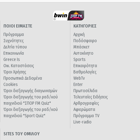
ΠΟΙΟΙ ΕΙΜΑΣΤΕ
ΚΑΤΗΓΟΡΙΕΣ
Πρόγραμμα
Αρχική
Συχνότητες
Ποδόσφαιρο
Δελτία τύπου
Μπάσκετ
Επικοινωνία
Αυτοκίνητο
Greece Is
Sports
Οικ. Καταστάσεις
Επικαιρότητα
Όροι Χρήσης
Βαθμολογίες
Προσωπικά Δεδομένα
WebTv
Cookies
Enter
Όροι διεξαγωγής διαγωνισμών
Πρωτοσέλιδα
Όροι διεξαγωγής του ραδ/κού
Τελευταίες Ειδήσεις
παιχνιδιού "ΣΠΟΡ FM Quiz"
Αρθρογραφίες
Όροι διεξαγωγής του ραδ/κού
Αφιερώματα
παιχνιδιού "Sport Quiz"
Πρόγραμμα TV
Live-radio
SITES ΤΟΥ ΟΜΙΛΟΥ