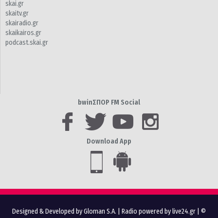
skai.gr
skaitv.gr
skairadio.gr
skaikairos.gr
podcast.skai.gr
bwinΣΠΟΡ FM Social
Download App
Designed & Developed by Gloman S.A.
|
Radio powered by live24.gr
| ©