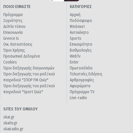
ΠΟΙΟΙ ΕΙΜΑΣΤΕ
ΚΑΤΗΓΟΡΙΕΣ
Πρόγραμμα
Αρχική
Συχνότητες
Ποδόσφαιρο
Δελτία τύπου
Μπάσκετ
Επικοινωνία
Αυτοκίνητο
Greece Is
Sports
Οικ. Καταστάσεις
Επικαιρότητα
Όροι Χρήσης
Βαθμολογίες
Προσωπικά Δεδομένα
WebTv
Cookies
Enter
Όροι διεξαγωγής διαγωνισμών
Πρωτοσέλιδα
Όροι διεξαγωγής του ραδ/κού
Τελευταίες Ειδήσεις
παιχνιδιού "ΣΠΟΡ FM Quiz"
Αρθρογραφίες
Όροι διεξαγωγής του ραδ/κού
Αφιερώματα
παιχνιδιού "Sport Quiz"
Πρόγραμμα TV
Live-radio
SITES ΤΟΥ ΟΜΙΛΟΥ
skai.gr
skaitv.gr
skairadio.gr