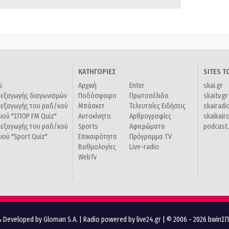
ΚΑΤΗΓΟΡΙΕΣ
SITES 
s
Αρχική
Enter
skai.gr
ιεξαγωγής διαγωνισμών
Ποδόσφαιρο
Πρωτοσέλιδα
skaitv.gr
ιεξαγωγής του ραδ/κού
Μπάσκετ
Τελευταίες Ειδήσεις
skairadi
διού "ΣΠΟΡ FM Quiz"
Αυτοκίνητο
Αρθρογραφίες
skaikair
ιεξαγωγής του ραδ/κού
Sports
Αφιερώματα
podcast.
διού "Sport Quiz"
Επικαιρότητα
Πρόγραμμα TV
Βαθμολογίες
Live-radio
WebTv
 Developed by Gloman S.A.
|
Radio powered by live24.gr
| © 2006 - 2026 bwinΣ