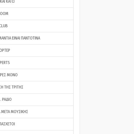
ΚΑΙ ΚΑΤΩ
ROOM
 CLUB
ΜΑΝΤΙΑ ΕΙΝΑΙ ΠΑΝΤΟΤΙΝΑ
ΠΟΡΤΕΡ
XPERTS
ΕΡΕΣ ΜΟΝΟ
ΣΗ ΤΗΣ ΤΡΙΤΗΣ
… ΡΑΔΙΟ
 ΜΕΤΑ ΜΟΥΣΙΚΗΣ
ΠΑΣΧΕΤΟΙ