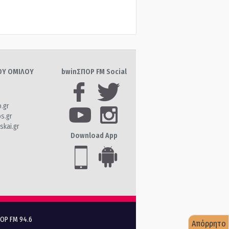
ΤΟΥ ΟΜΙΛΟΥ
bwinΣΠΟΡ FM Social
o.gr
os.gr
skai.gr
Download App
ΠΟΡ FM 94.6
Απόρρητο