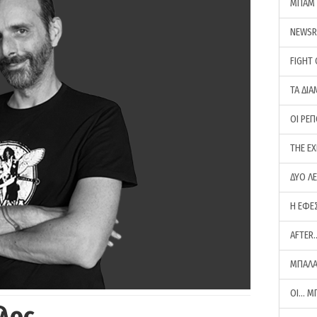
ΜΠΑΜ 
NEWS
FIGHT
ΤΑ ΔΙΑ
ΟΙ ΡΕ
THE E
ΔΥΟ Λ
Η ΕΦΕ
AFTER
ΜΠΑΛΑ
ΟΙ… Μ
λος