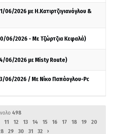
21/06/2026 με Η.Κατιρτζιγιανόγλου &
20/06/2026 - Με Τζώρτζια Κεφαλά)
14/06/2026 με Misty Route)
13/06/2026 / Με Νίκο Παπάογλου-Pc
ύνολο
498
11
12
13
14
15
16
17
18
19
20
›
28
29
30
31
32