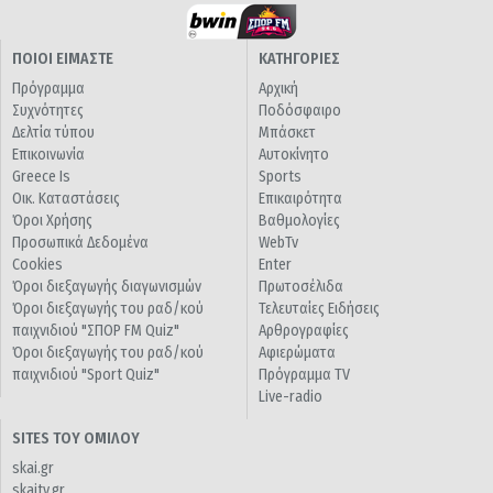
ΠΟΙΟΙ ΕΙΜΑΣΤΕ
ΚΑΤΗΓΟΡΙΕΣ
Πρόγραμμα
Αρχική
Συχνότητες
Ποδόσφαιρο
Δελτία τύπου
Μπάσκετ
Επικοινωνία
Αυτοκίνητο
Greece Is
Sports
Οικ. Καταστάσεις
Επικαιρότητα
Όροι Χρήσης
Βαθμολογίες
Προσωπικά Δεδομένα
WebTv
Cookies
Enter
Όροι διεξαγωγής διαγωνισμών
Πρωτοσέλιδα
Όροι διεξαγωγής του ραδ/κού
Τελευταίες Ειδήσεις
παιχνιδιού "ΣΠΟΡ FM Quiz"
Αρθρογραφίες
Όροι διεξαγωγής του ραδ/κού
Αφιερώματα
παιχνιδιού "Sport Quiz"
Πρόγραμμα TV
Live-radio
SITES ΤΟΥ ΟΜΙΛΟΥ
skai.gr
skaitv.gr