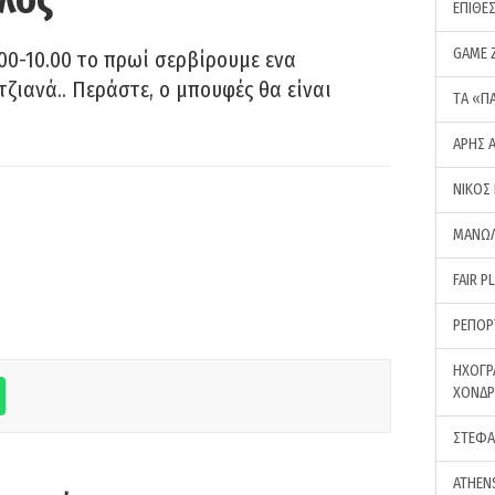
ΕΠΙΘΕ
GAME 
00-10.00 το πρωί σερβίρουμε ενα
τζιανά.. Περάστε, ο μπουφές θα είναι
ΤA «Π
ΑΡΗΣ 
ΝΙΚΟΣ
ΜΑΝΩΛ
FAIR P
ΡΕΠΟΡ
ΗΧΟΓΡ
ΧΟΝΔ
ΣΤΕΦΑ
ATHEN