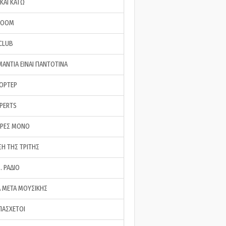
ΚΑΙ ΚΑΤΩ
ROOM
 CLUB
ΜΑΝΤΙΑ ΕΙΝΑΙ ΠΑΝΤΟΤΙΝΑ
ΠΟΡΤΕΡ
XPERTS
ΕΡΕΣ ΜΟΝΟ
ΣΗ ΤΗΣ ΤΡΙΤΗΣ
… ΡΑΔΙΟ
 ΜΕΤΑ ΜΟΥΣΙΚΗΣ
ΠΑΣΧΕΤΟΙ