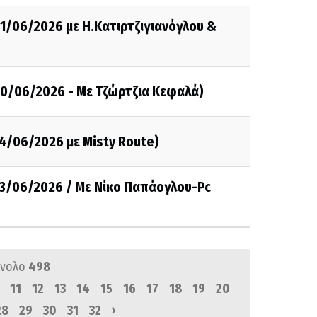
21/06/2026 με Η.Κατιρτζιγιανόγλου &
20/06/2026 - Με Τζώρτζια Κεφαλά)
14/06/2026 με Misty Route)
13/06/2026 / Με Νίκο Παπάογλου-Pc
ύνολο
498
11
12
13
14
15
16
17
18
19
20
›
28
29
30
31
32