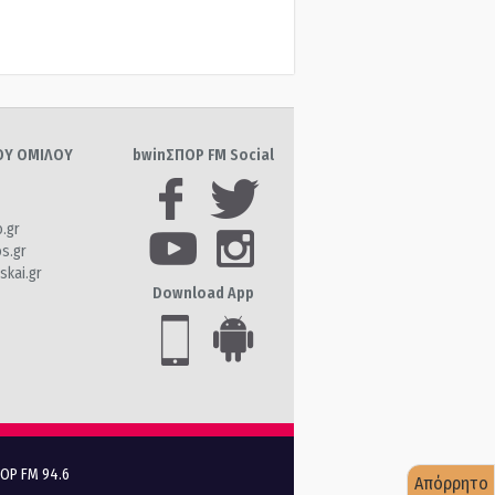
ΤΟΥ ΟΜΙΛΟΥ
bwinΣΠΟΡ FM Social
o.gr
os.gr
skai.gr
Download App
ΠΟΡ FM 94.6
Απόρρητο