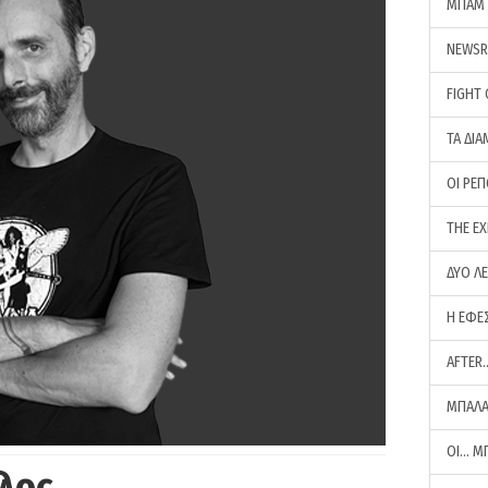
ΜΠΑΜ 
NEWS
FIGHT
ΤΑ ΔΙΑ
ΟΙ ΡΕ
THE E
ΔΥΟ Λ
Η ΕΦΕ
AFTER
ΜΠΑΛΑ
ΟΙ… Μ
λος