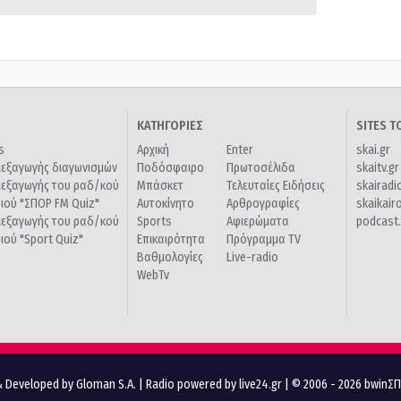
ΚΑΤΗΓΟΡΙΕΣ
SITES 
s
Αρχική
Enter
skai.gr
ιεξαγωγής διαγωνισμών
Ποδόσφαιρο
Πρωτοσέλιδα
skaitv.gr
ιεξαγωγής του ραδ/κού
Μπάσκετ
Τελευταίες Ειδήσεις
skairadi
διού "ΣΠΟΡ FM Quiz"
Αυτοκίνητο
Αρθρογραφίες
skaikair
ιεξαγωγής του ραδ/κού
Sports
Αφιερώματα
podcast.
διού "Sport Quiz"
Επικαιρότητα
Πρόγραμμα TV
Βαθμολογίες
Live-radio
WebTv
 Developed by Gloman S.A.
|
Radio powered by live24.gr
| © 2006 - 2026 bwinΣ