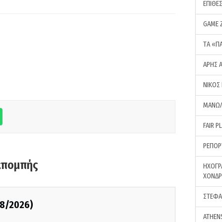
ΕΠΙΘΕ
GAME 
ΤA «Π
ΑΡΗΣ 
ΝΙΚΟΣ
ΜΑΝΩΛ
FAIR P
ΡΕΠΟΡ
κπομπής
ΗΧΟΓΡ
ΧΟΝΔ
ΣΤΕΦΑ
08/2026)
ATHEN