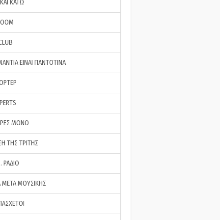
ΚΑΙ ΚΑΤΩ
ROOM
 CLUB
ΜΑΝΤΙΑ ΕΙΝΑΙ ΠΑΝΤΟΤΙΝΑ
ΠΟΡΤΕΡ
XPERTS
ΕΡΕΣ ΜΟΝΟ
ΣΗ ΤΗΣ ΤΡΙΤΗΣ
… ΡΑΔΙΟ
 ΜΕΤΑ ΜΟΥΣΙΚΗΣ
ΠΑΣΧΕΤΟΙ