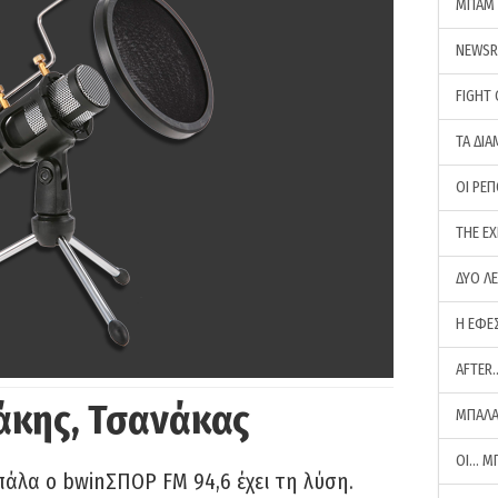
ΜΠΑΜ 
NEWS
FIGHT
ΤΑ ΔΙΑ
ΟΙ ΡΕ
THE E
ΔΥΟ Λ
Η ΕΦΕ
AFTER
άκης, Τσανάκας
ΜΠΑΛΑ
ΟΙ… Μ
πάλα ο bwinΣΠΟΡ FM 94,6 έχει τη λύση.