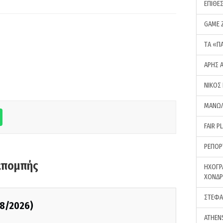
ΕΠΙΘΕ
GAME 
ΤA «Π
ΑΡΗΣ 
ΝΙΚΟΣ
ΜΑΝΩΛ
FAIR P
ΡΕΠΟΡ
κπομπής
ΗΧΟΓΡ
ΧΟΝΔ
ΣΤΕΦΑ
08/2026)
ATHEN