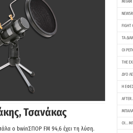
ΜΠΑΜ 
NEWS
FIGHT
ΤΑ ΔΙΑ
ΟΙ ΡΕ
THE E
ΔΥΟ Λ
Η ΕΦΕ
AFTER
άκης, Τσανάκας
ΜΠΑΛΑ
ΟΙ… Μ
πάλα ο bwinΣΠΟΡ FM 94,6 έχει τη λύση.