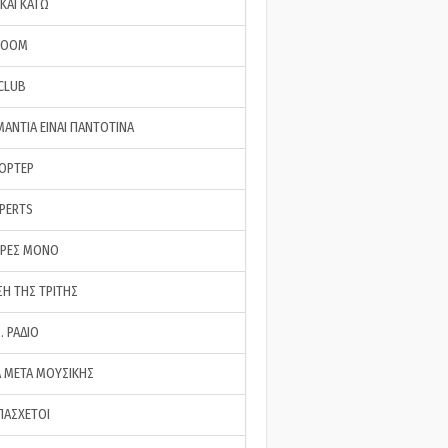
ΚΑΙ ΚΑΤΩ
ROOM
 CLUB
ΜΑΝΤΙΑ ΕΙΝΑΙ ΠΑΝΤΟΤΙΝΑ
ΠΟΡΤΕΡ
XPERTS
ΕΡΕΣ ΜΟΝΟ
ΣΗ ΤΗΣ ΤΡΙΤΗΣ
… ΡΑΔΙΟ
 ΜΕΤΑ ΜΟΥΣΙΚΗΣ
ΠΑΣΧΕΤΟΙ