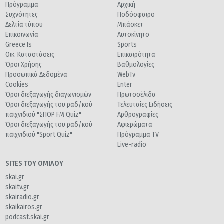
Πρόγραμμα
Αρχική
Συχνότητες
Ποδόσφαιρο
Δελτία τύπου
Μπάσκετ
Επικοινωνία
Αυτοκίνητο
Greece Is
Sports
Οικ. Καταστάσεις
Επικαιρότητα
Όροι Χρήσης
Βαθμολογίες
Προσωπικά Δεδομένα
WebTv
Cookies
Enter
Όροι διεξαγωγής διαγωνισμών
Πρωτοσέλιδα
Όροι διεξαγωγής του ραδ/κού
Τελευταίες Ειδήσεις
παιχνιδιού "ΣΠΟΡ FM Quiz"
Αρθρογραφίες
Όροι διεξαγωγής του ραδ/κού
Αφιερώματα
παιχνιδιού "Sport Quiz"
Πρόγραμμα TV
Live-radio
SITES ΤΟΥ ΟΜΙΛΟΥ
skai.gr
skaitv.gr
skairadio.gr
skaikairos.gr
podcast.skai.gr