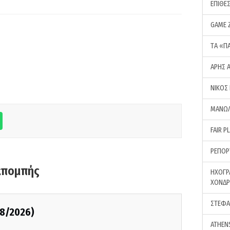
ΕΠΙΘΕ
GAME 
ΤA «Π
ΑΡΗΣ 
ΝΙΚΟΣ
ΜΑΝΩΛ
FAIR P
ΡΕΠΟΡ
κπομπής
ΗΧΟΓΡ
ΧΟΝΔ
ΣΤΕΦΑ
08/2026)
ATHEN