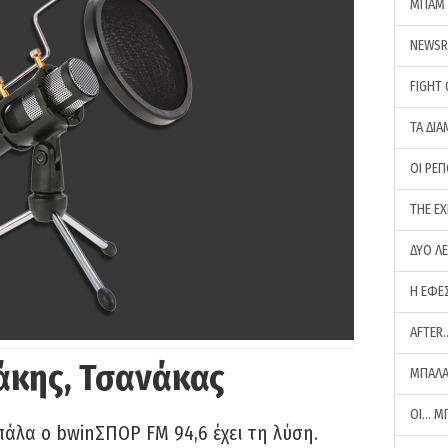
ΜΠΑΜ 
NEWS
FIGHT
ΤΑ ΔΙΑ
ΟΙ ΡΕ
THE E
ΔΥΟ Λ
Η ΕΦΕ
AFTER
άκης, Τσανάκας
ΜΠΑΛΑ
ΟΙ… Μ
πάλα ο bwinΣΠΟΡ FM 94,6 έχει τη λύση.