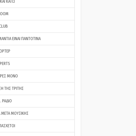
ΚΑΙ ΚΑΤΩ
ROOM
 CLUB
ΜΑΝΤΙΑ ΕΙΝΑΙ ΠΑΝΤΟΤΙΝΑ
ΠΟΡΤΕΡ
XPERTS
ΕΡΕΣ ΜΟΝΟ
ΣΗ ΤΗΣ ΤΡΙΤΗΣ
… ΡΑΔΙΟ
 ΜΕΤΑ ΜΟΥΣΙΚΗΣ
ΠΑΣΧΕΤΟΙ