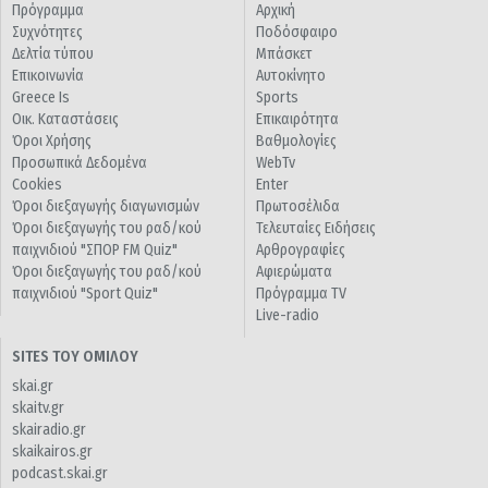
Πρόγραμμα
Αρχική
Συχνότητες
Ποδόσφαιρο
Δελτία τύπου
Μπάσκετ
Επικοινωνία
Αυτοκίνητο
Greece Is
Sports
Οικ. Καταστάσεις
Επικαιρότητα
Όροι Χρήσης
Βαθμολογίες
Προσωπικά Δεδομένα
WebTv
Cookies
Enter
Όροι διεξαγωγής διαγωνισμών
Πρωτοσέλιδα
Όροι διεξαγωγής του ραδ/κού
Τελευταίες Ειδήσεις
παιχνιδιού "ΣΠΟΡ FM Quiz"
Αρθρογραφίες
Όροι διεξαγωγής του ραδ/κού
Αφιερώματα
παιχνιδιού "Sport Quiz"
Πρόγραμμα TV
Live-radio
SITES ΤΟΥ ΟΜΙΛΟΥ
skai.gr
skaitv.gr
skairadio.gr
skaikairos.gr
podcast.skai.gr