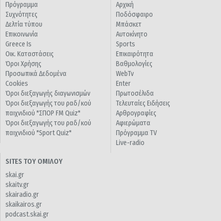
Πρόγραμμα
Αρχική
Συχνότητες
Ποδόσφαιρο
Δελτία τύπου
Μπάσκετ
Επικοινωνία
Αυτοκίνητο
Greece Is
Sports
Οικ. Καταστάσεις
Επικαιρότητα
Όροι Χρήσης
Βαθμολογίες
Προσωπικά Δεδομένα
WebTv
Cookies
Enter
Όροι διεξαγωγής διαγωνισμών
Πρωτοσέλιδα
Όροι διεξαγωγής του ραδ/κού
Τελευταίες Ειδήσεις
παιχνιδιού "ΣΠΟΡ FM Quiz"
Αρθρογραφίες
Όροι διεξαγωγής του ραδ/κού
Αφιερώματα
παιχνιδιού "Sport Quiz"
Πρόγραμμα TV
Live-radio
SITES ΤΟΥ ΟΜΙΛΟΥ
skai.gr
skaitv.gr
skairadio.gr
skaikairos.gr
podcast.skai.gr