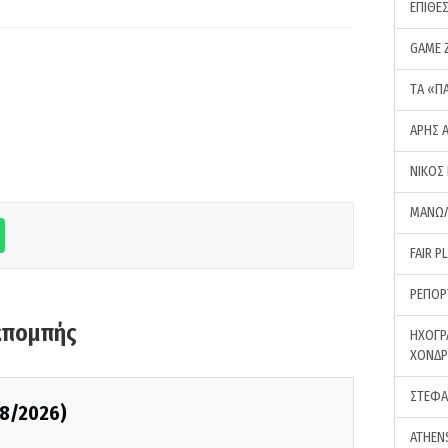
ΕΠΙΘΕ
GAME 
ΤA «Π
ΑΡΗΣ 
ΝΙΚΟΣ
ΜΑΝΩΛ
FAIR P
ΡΕΠΟΡ
κπομπής
ΗΧΟΓΡ
ΧΟΝΔ
ΣΤΕΦΑ
08/2026)
ATHEN