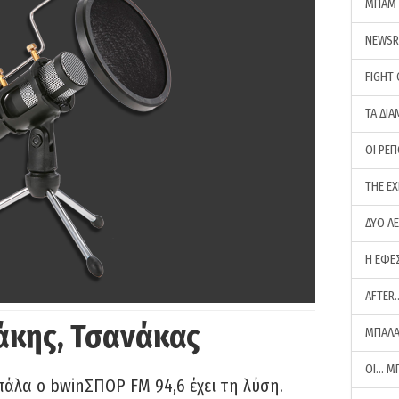
ΜΠΑΜ 
NEWS
FIGHT
ΤΑ ΔΙΑ
ΟΙ ΡΕ
THE E
ΔΥΟ Λ
Η ΕΦΕ
AFTER
άκης, Τσανάκας
ΜΠΑΛΑ
ΟΙ… Μ
πάλα ο bwinΣΠΟΡ FM 94,6 έχει τη λύση.