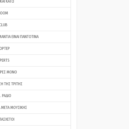
ΚΑΙ ΚΑΤΩ
ROOM
 CLUB
ΜΑΝΤΙΑ ΕΙΝΑΙ ΠΑΝΤΟΤΙΝΑ
ΠΟΡΤΕΡ
XPERTS
ΕΡΕΣ ΜΟΝΟ
ΣΗ ΤΗΣ ΤΡΙΤΗΣ
… ΡΑΔΙΟ
 ΜΕΤΑ ΜΟΥΣΙΚΗΣ
ΠΑΣΧΕΤΟΙ