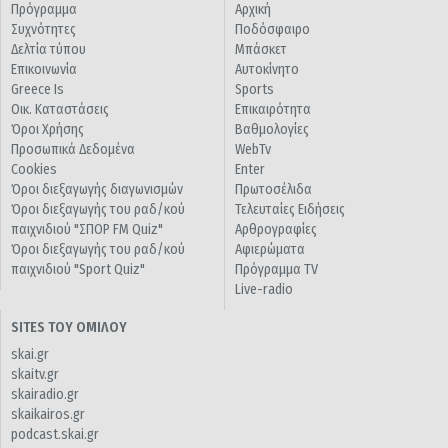
Πρόγραμμα
Αρχική
Συχνότητες
Ποδόσφαιρο
Δελτία τύπου
Μπάσκετ
Επικοινωνία
Αυτοκίνητο
Greece Is
Sports
Οικ. Καταστάσεις
Επικαιρότητα
Όροι Χρήσης
Βαθμολογίες
Προσωπικά Δεδομένα
WebTv
Cookies
Enter
Όροι διεξαγωγής διαγωνισμών
Πρωτοσέλιδα
Όροι διεξαγωγής του ραδ/κού
Τελευταίες Ειδήσεις
παιχνιδιού "ΣΠΟΡ FM Quiz"
Αρθρογραφίες
Όροι διεξαγωγής του ραδ/κού
Αφιερώματα
παιχνιδιού "Sport Quiz"
Πρόγραμμα TV
Live-radio
SITES ΤΟΥ ΟΜΙΛΟΥ
skai.gr
skaitv.gr
skairadio.gr
skaikairos.gr
podcast.skai.gr