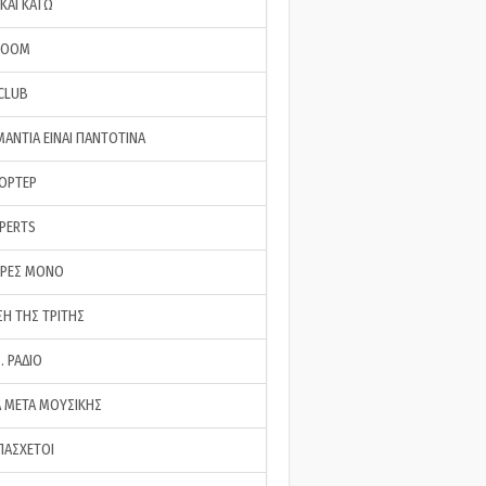
ΚΑΙ ΚΑΤΩ
ROOM
 CLUB
ΜΑΝΤΙΑ ΕΙΝΑΙ ΠΑΝΤΟΤΙΝΑ
ΠΟΡΤΕΡ
XPERTS
ΕΡΕΣ ΜΟΝΟ
ΣΗ ΤΗΣ ΤΡΙΤΗΣ
… ΡΑΔΙΟ
 ΜΕΤΑ ΜΟΥΣΙΚΗΣ
ΠΑΣΧΕΤΟΙ