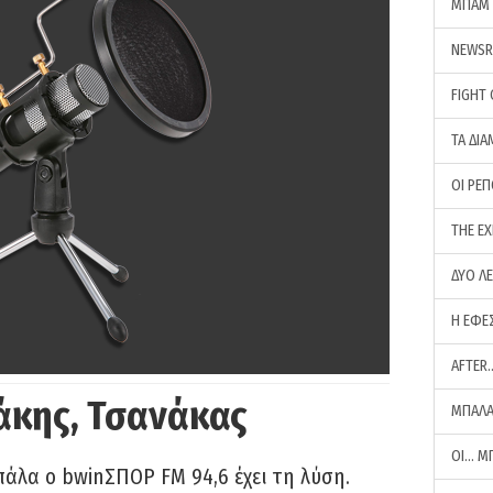
ΜΠΑΜ 
NEWS
FIGHT
ΤΑ ΔΙΑ
ΟΙ ΡΕ
THE E
ΔΥΟ Λ
Η ΕΦΕ
AFTER
άκης, Τσανάκας
ΜΠΑΛΑ
ΟΙ… Μ
πάλα ο bwinΣΠΟΡ FM 94,6 έχει τη λύση.