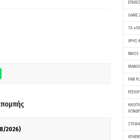
ΕΠΙΘΕ
GAME 
ΤA «Π
ΑΡΗΣ 
ΝΙΚΟΣ
ΜΑΝΩΛ
FAIR P
ΡΕΠΟΡ
κπομπής
ΗΧΟΓΡ
ΧΟΝΔ
ΣΤΕΦΑ
08/2026)
ATHEN