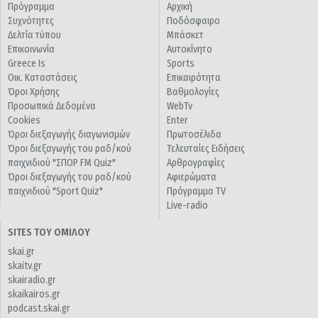
Πρόγραμμα
Αρχική
Συχνότητες
Ποδόσφαιρο
Δελτία τύπου
Μπάσκετ
Επικοινωνία
Αυτοκίνητο
Greece Is
Sports
Οικ. Καταστάσεις
Επικαιρότητα
Όροι Χρήσης
Βαθμολογίες
Προσωπικά Δεδομένα
WebTv
Cookies
Enter
Όροι διεξαγωγής διαγωνισμών
Πρωτοσέλιδα
Όροι διεξαγωγής του ραδ/κού
Τελευταίες Ειδήσεις
παιχνιδιού "ΣΠΟΡ FM Quiz"
Αρθρογραφίες
Όροι διεξαγωγής του ραδ/κού
Αφιερώματα
παιχνιδιού "Sport Quiz"
Πρόγραμμα TV
Live-radio
SITES ΤΟΥ ΟΜΙΛΟΥ
skai.gr
skaitv.gr
skairadio.gr
skaikairos.gr
podcast.skai.gr