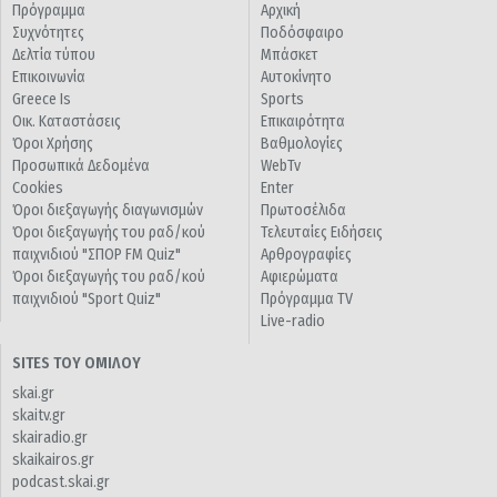
Πρόγραμμα
Αρχική
Συχνότητες
Ποδόσφαιρο
Δελτία τύπου
Μπάσκετ
Επικοινωνία
Αυτοκίνητο
Greece Is
Sports
Οικ. Καταστάσεις
Επικαιρότητα
Όροι Χρήσης
Βαθμολογίες
Προσωπικά Δεδομένα
WebTv
Cookies
Enter
Όροι διεξαγωγής διαγωνισμών
Πρωτοσέλιδα
Όροι διεξαγωγής του ραδ/κού
Τελευταίες Ειδήσεις
παιχνιδιού "ΣΠΟΡ FM Quiz"
Αρθρογραφίες
Όροι διεξαγωγής του ραδ/κού
Αφιερώματα
παιχνιδιού "Sport Quiz"
Πρόγραμμα TV
Live-radio
SITES ΤΟΥ ΟΜΙΛΟΥ
skai.gr
skaitv.gr
skairadio.gr
skaikairos.gr
podcast.skai.gr