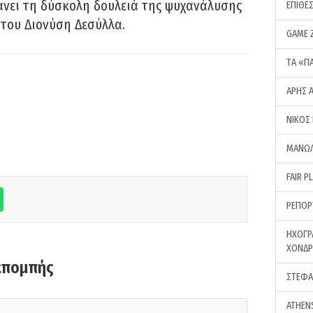
νει τη δύσκολη δουλειά της ψυχανάλυσης
ΕΠΙΘΕ
του Διονύση Δεσύλλα.
GAME 
ΤA «Π
ΑΡΗΣ 
ΝΙΚΟΣ
ΜΑΝΩΛ
FAIR P
ΡΕΠΟΡ
ΗΧΟΓΡ
ΧΟΝΔ
κπομπής
ΣΤΕΦΑ
ATHEN