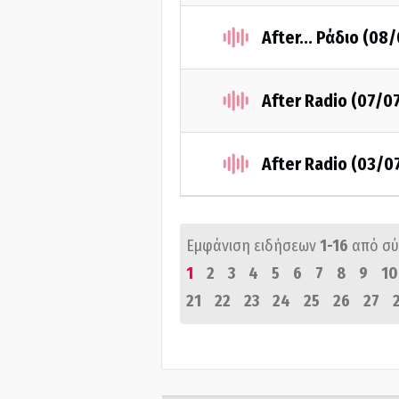
After... Ράδιο (08
After Radio (07/0
After Radio (03/0
Εμφάνιση ειδήσεων
1-16
από σ
1
2
3
4
5
6
7
8
9
10
21
22
23
24
25
26
27