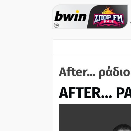
After... ράδι
AFTER… Ρ