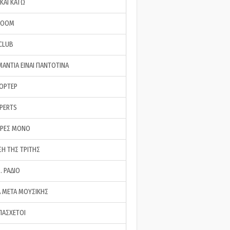
ΚΑΙ ΚΑΤΩ
ROOM
 CLUB
ΜΑΝΤΙΑ ΕΙΝΑΙ ΠΑΝΤΟΤΙΝΑ
ΠΟΡΤΕΡ
XPERTS
ΕΡΕΣ ΜΟΝΟ
ΣΗ ΤΗΣ ΤΡΙΤΗΣ
… ΡΑΔΙΟ
 ΜΕΤΑ ΜΟΥΣΙΚΗΣ
ΠΑΣΧΕΤΟΙ