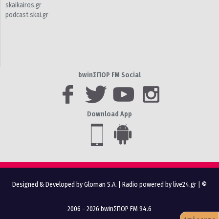
skaikairos.gr
podcast.skai.gr
bwinΣΠΟΡ FM Social
Download App
Designed & Developed by Gloman S.A.
|
Radio powered by live24.gr
| ©
2006 - 2026 bwinΣΠΟΡ FM 94.6