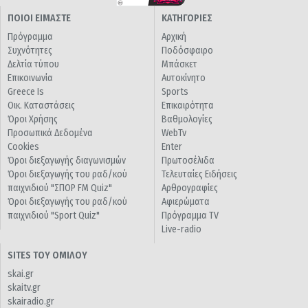
ΠΟΙΟΙ ΕΙΜΑΣΤΕ
ΚΑΤΗΓΟΡΙΕΣ
Πρόγραμμα
Αρχική
Συχνότητες
Ποδόσφαιρο
Δελτία τύπου
Μπάσκετ
Επικοινωνία
Αυτοκίνητο
Greece Is
Sports
Οικ. Καταστάσεις
Επικαιρότητα
Όροι Χρήσης
Βαθμολογίες
Προσωπικά Δεδομένα
WebTv
Cookies
Enter
Όροι διεξαγωγής διαγωνισμών
Πρωτοσέλιδα
Όροι διεξαγωγής του ραδ/κού
Τελευταίες Ειδήσεις
παιχνιδιού "ΣΠΟΡ FM Quiz"
Αρθρογραφίες
Όροι διεξαγωγής του ραδ/κού
Αφιερώματα
παιχνιδιού "Sport Quiz"
Πρόγραμμα TV
Live-radio
SITES ΤΟΥ ΟΜΙΛΟΥ
skai.gr
skaitv.gr
skairadio.gr