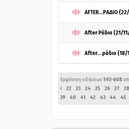
AFTER...PΑΔΙΟ (22
After Ράδιο (21/11
After... ράδιο (18
Εμφάνιση ειδήσεων
593-608
απ
‹
22
23
24
25
26
27
2
39
40
41
42
43
44
45