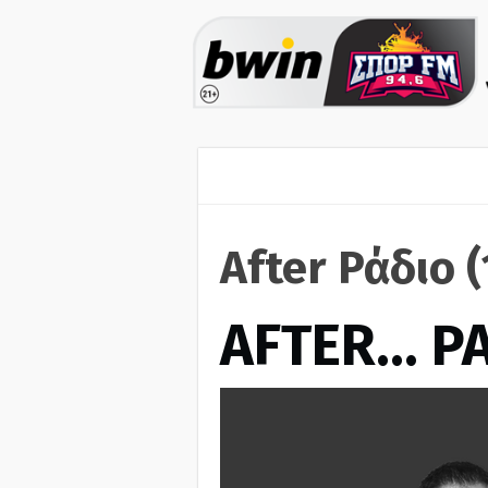
After Ράδιο 
AFTER… Ρ