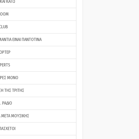
ΚΑΙ ΚΑΤΩ
ROOM
 CLUB
ΜΑΝΤΙΑ ΕΙΝΑΙ ΠΑΝΤΟΤΙΝΑ
ΠΟΡΤΕΡ
XPERTS
ΕΡΕΣ ΜΟΝΟ
ΣΗ ΤΗΣ ΤΡΙΤΗΣ
… ΡΑΔΙΟ
 ΜΕΤΑ ΜΟΥΣΙΚΗΣ
ΠΑΣΧΕΤΟΙ