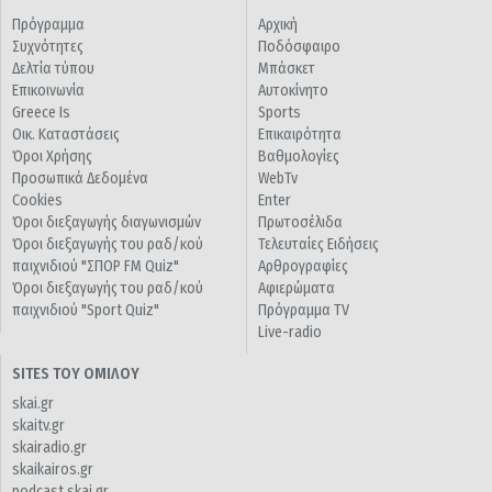
Πρόγραμμα
Αρχική
Συχνότητες
Ποδόσφαιρο
Δελτία τύπου
Μπάσκετ
Επικοινωνία
Αυτοκίνητο
Greece Is
Sports
Οικ. Καταστάσεις
Επικαιρότητα
Όροι Χρήσης
Βαθμολογίες
Προσωπικά Δεδομένα
WebTv
Cookies
Enter
Όροι διεξαγωγής διαγωνισμών
Πρωτοσέλιδα
Όροι διεξαγωγής του ραδ/κού
Τελευταίες Ειδήσεις
παιχνιδιού "ΣΠΟΡ FM Quiz"
Αρθρογραφίες
Όροι διεξαγωγής του ραδ/κού
Αφιερώματα
παιχνιδιού "Sport Quiz"
Πρόγραμμα TV
Live-radio
SITES ΤΟΥ ΟΜΙΛΟΥ
skai.gr
skaitv.gr
skairadio.gr
skaikairos.gr
podcast.skai.gr