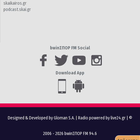
skaikairos.gr
podcast.skai.gr
bwinΣΠΟΡ FM Social
Download App
Designed & Developed by Gloman S.A.
|
Radio powered by live24.gr
| ©
2006 - 2026 bwinΣΠΟΡ FM 94.6