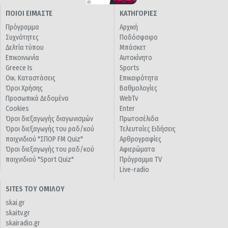
ΠΟΙΟΙ ΕΙΜΑΣΤΕ
ΚΑΤΗΓΟΡΙΕΣ
Πρόγραμμα
Αρχική
Συχνότητες
Ποδόσφαιρο
Δελτία τύπου
Μπάσκετ
Επικοινωνία
Αυτοκίνητο
Greece Is
Sports
Οικ. Καταστάσεις
Επικαιρότητα
Όροι Χρήσης
Βαθμολογίες
Προσωπικά Δεδομένα
WebTv
Cookies
Enter
Όροι διεξαγωγής διαγωνισμών
Πρωτοσέλιδα
Όροι διεξαγωγής του ραδ/κού
Τελευταίες Ειδήσεις
παιχνιδιού "ΣΠΟΡ FM Quiz"
Αρθρογραφίες
Όροι διεξαγωγής του ραδ/κού
Αφιερώματα
παιχνιδιού "Sport Quiz"
Πρόγραμμα TV
Live-radio
SITES ΤΟΥ ΟΜΙΛΟΥ
skai.gr
skaitv.gr
skairadio.gr