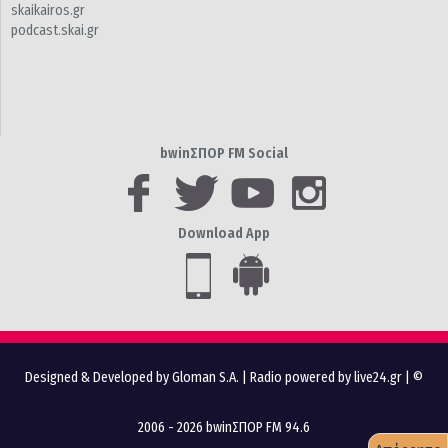
skaikairos.gr
podcast.skai.gr
bwinΣΠΟΡ FM Social
Download App
Designed & Developed by Gloman S.A.
|
Radio powered by live24.gr
| ©
2006 - 2026 bwinΣΠΟΡ FM 94.6