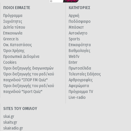
ΠΟΙΟΙ ΕΙΜΑΣΤΕ
ΚΑΤΗΓΟΡΙΕΣ
Πρόγραμμα
Αρχική
Συχνότητες
Ποδόσφαιρο
Δελτία τύπου
Μπάσκετ
Επικοινωνία
Αυτοκίνητο
Greece Is
Sports
Οικ. Καταστάσεις
Επικαιρότητα
Όροι Χρήσης
Βαθμολογίες
Προσωπικά Δεδομένα
WebTv
Cookies
Enter
Όροι διεξαγωγής διαγωνισμών
Πρωτοσέλιδα
Όροι διεξαγωγής του ραδ/κού
Τελευταίες Ειδήσεις
παιχνιδιού "ΣΠΟΡ FM Quiz"
Αρθρογραφίες
Όροι διεξαγωγής του ραδ/κού
Αφιερώματα
παιχνιδιού "Sport Quiz"
Πρόγραμμα TV
Live-radio
SITES ΤΟΥ ΟΜΙΛΟΥ
skai.gr
skaitv.gr
skairadio.gr