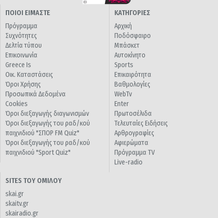
ΠΟΙΟΙ ΕΙΜΑΣΤΕ
ΚΑΤΗΓΟΡΙΕΣ
Πρόγραμμα
Αρχική
Συχνότητες
Ποδόσφαιρο
Δελτία τύπου
Μπάσκετ
Επικοινωνία
Αυτοκίνητο
Greece Is
Sports
Οικ. Καταστάσεις
Επικαιρότητα
Όροι Χρήσης
Βαθμολογίες
Προσωπικά Δεδομένα
WebTv
Cookies
Enter
Όροι διεξαγωγής διαγωνισμών
Πρωτοσέλιδα
Όροι διεξαγωγής του ραδ/κού
Τελευταίες Ειδήσεις
παιχνιδιού "ΣΠΟΡ FM Quiz"
Αρθρογραφίες
Όροι διεξαγωγής του ραδ/κού
Αφιερώματα
παιχνιδιού "Sport Quiz"
Πρόγραμμα TV
Live-radio
SITES ΤΟΥ ΟΜΙΛΟΥ
skai.gr
skaitv.gr
skairadio.gr