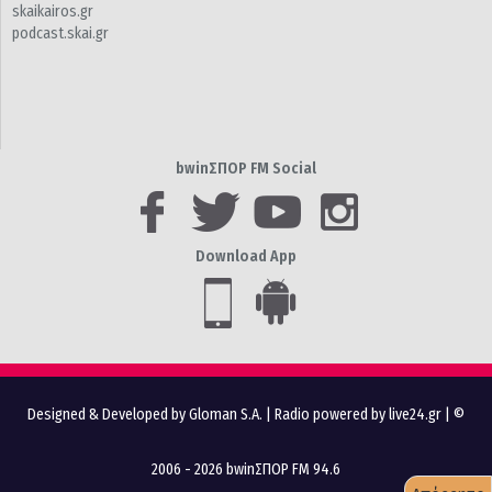
skaikairos.gr
podcast.skai.gr
bwinΣΠΟΡ FM Social
Download App
Designed & Developed by Gloman S.A.
|
Radio powered by live24.gr
| ©
2006 - 2026 bwinΣΠΟΡ FM 94.6