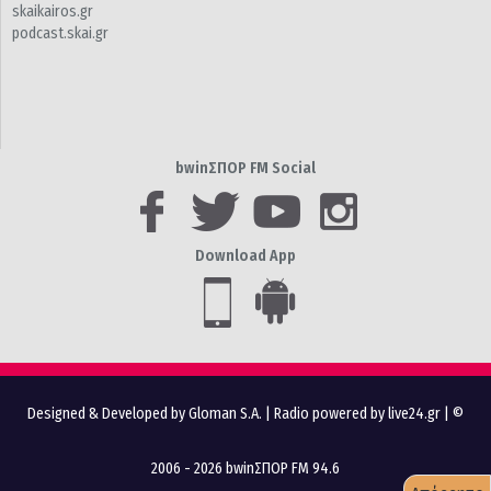
skaikairos.gr
podcast.skai.gr
bwinΣΠΟΡ FM Social
Download App
Designed & Developed by Gloman S.A.
|
Radio powered by live24.gr
| ©
2006 - 2026 bwinΣΠΟΡ FM 94.6