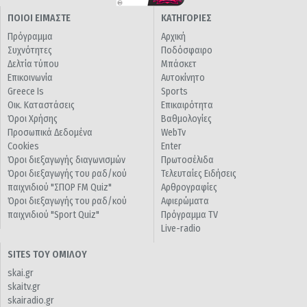
ΠΟΙΟΙ ΕΙΜΑΣΤΕ
ΚΑΤΗΓΟΡΙΕΣ
Πρόγραμμα
Αρχική
Συχνότητες
Ποδόσφαιρο
Δελτία τύπου
Μπάσκετ
Επικοινωνία
Αυτοκίνητο
Greece Is
Sports
Οικ. Καταστάσεις
Επικαιρότητα
Όροι Χρήσης
Βαθμολογίες
Προσωπικά Δεδομένα
WebTv
Cookies
Enter
Όροι διεξαγωγής διαγωνισμών
Πρωτοσέλιδα
Όροι διεξαγωγής του ραδ/κού
Τελευταίες Ειδήσεις
παιχνιδιού "ΣΠΟΡ FM Quiz"
Αρθρογραφίες
Όροι διεξαγωγής του ραδ/κού
Αφιερώματα
παιχνιδιού "Sport Quiz"
Πρόγραμμα TV
Live-radio
SITES ΤΟΥ ΟΜΙΛΟΥ
skai.gr
skaitv.gr
skairadio.gr